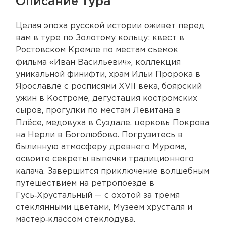
Описание тура
Целая эпоха русской истории оживет перед
вам в туре по Золотому кольцу: квест в
Ростовском Кремле по местам съемок
фильма «Иван Васильевич», коллекция
уникальной финифти, храм Ильи Пророка в
Ярославле с росписями XVII века, боярский
ужин в Костроме, дегустация костромских
сыров, прогулки по местам Левитана в
Плёсе, медовуха в Суздале, церковь Покрова
на Нерли в Боголюбово. Погрузитесь в
былинную атмосферу древнего Мурома,
освоите секреты выпечки традиционного
калача. Завершится приключение волшебным
путешествием на ретропоезде в
Гусь‑Хрустальный — с охотой за тремя
стеклянными цветами, Музеем хрусталя и
мастер‑классом стеклодува.