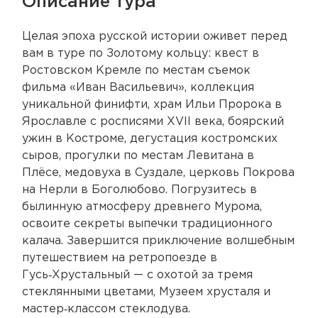
Описание тура
Целая эпоха русской истории оживет перед
вам в туре по Золотому кольцу: квест в
Ростовском Кремле по местам съемок
фильма «Иван Васильевич», коллекция
уникальной финифти, храм Ильи Пророка в
Ярославле с росписями XVII века, боярский
ужин в Костроме, дегустация костромских
сыров, прогулки по местам Левитана в
Плёсе, медовуха в Суздале, церковь Покрова
на Нерли в Боголюбово. Погрузитесь в
былинную атмосферу древнего Мурома,
освоите секреты выпечки традиционного
калача. Завершится приключение волшебным
путешествием на ретропоезде в
Гусь‑Хрустальный — с охотой за тремя
стеклянными цветами, Музеем хрусталя и
мастер‑классом стеклодува.