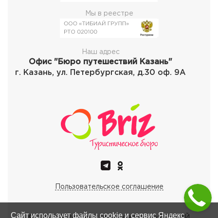
Мы в реестре
Наш адрес
Офис "Бюро путешествий Казань"
г. Казань, ул. Петербургская, д.30 оф. 9А
Пользовательское соглашение
Сайт использует файлы cookie и сервис Яндекс
© 2000-
2026
Туристическое бюро «ТИБИАЙ